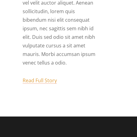
n
n
n
vel velit auctor aliquet. Aenean
ibh
sollicitudin, lorem quis
n
bibendum nisi elit consequat
s
s
d
d
d
ipsum, nec sagittis sem nibh id
bh
bh
bh
elit. Duis sed odio sit amet nibh
d
d
d
vulputate cursus a sit amet
bh
bh
bh
um
um
um
mauris. Morbi accumsan ipsum
venec tellus a odio.
um
um
um
Read Full Story