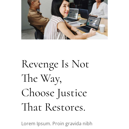
t
t
t
Revenge Is Not
The Way,
e
e
e
Choose Justice
r
r
r
That Restores.
ibh
ibh
ibh
Lorem Ipsum. Proin gravida nibh